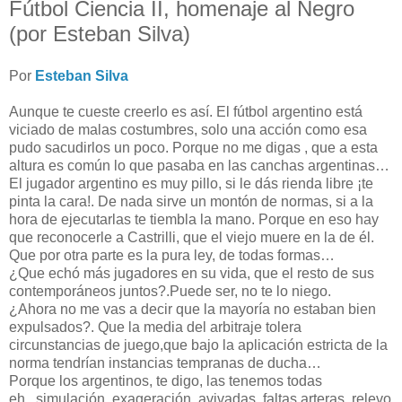
Fútbol Ciencia II, homenaje al Negro
(por Esteban Silva)
Por
Esteban Silva
Aunque te cueste creerlo es así. El fútbol argentino está
viciado de malas costumbres, solo una acción como esa
pudo sacudirlos un poco. Porque no me digas , que a esta
altura es común lo que pasaba en las canchas argentinas…
El jugador argentino es muy pillo, si le dás rienda libre ¡te
pinta la cara!. De nada sirve un montón de normas, si a la
hora de ejecutarlas te tiembla la mano. Porque en eso hay
que reconocerle a Castrilli, que el viejo muere en la de él.
Que por otra parte es la pura ley, de todas formas…
¿Que echó más jugadores en su vida, que el resto de sus
contemporáneos juntos?.Puede ser, no te lo niego.
¿Ahora no me vas a decir que la mayoría no estaban bien
expulsados?. Que la media del arbitraje tolera
circunstancias de juego,que bajo la aplicación estricta de la
norma tendrían instancias tempranas de ducha…
Porque los argentinos, te digo, las tenemos todas
eh..,simulación, exageración, avivadas, faltas arteras, relevo