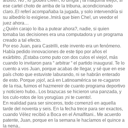
árbitro. No , lo ¡podés creer!, lo dirigía ¡ la máquina viejo!, sí
ese cartel choto de arriba de la tribuna, acondicionado
claro..El referí acompañaba la jugada, y solo intervendría si
su albedrío lo exigiese..!mirá que bien Che!, un veedor el
juez ahora…
¿Quién carajo lo iba a putear ahora?, nadie, si quien
tomaba las decisiones era una computadora y un programa
creado a tal efecto.
Por eso Juan, para Castrilli, este invento era un fenómeno.
Había pedido innovaciones de este tipo por años el
exárbitro. ¡Estaba como puto con dos culos el viejo!, más
cuando lo invitaron para “ arbitrar “ el partido inaugural. Te lo
cuento a vos Juan, porque acabas de llegar, y sé que en ese
país choto que estuviste laburando, ni se habrán enterado
de esto. Porque ¡ojo!, acá en Latinoamérica se re-cagaron
de la risa, fuimos el hazmereir de cuanto programa deportivo
y noticiero hubo.. Los brazucas se hicieron una panzada, y
los culo-rotos de los yorugüas ¡ni te cuento!.
En realidad para ser sinceros, todo comenzó en aquella
tarde del noventa y seis. En la fecha trece para ser exactos,
cuando Vélez recibió a Boca en el Amalfitani.. Me acuerdo
patente, Juan, porque en la semana le hacíamos el quince a
la nena..