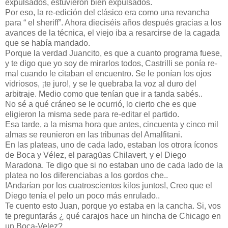
expulsados, estuvieron bien expulsados.
Por eso, la re-edición del clásico era como una revancha
para “ el sheriff”. Ahora dieciséis años después gracias a los
avances de la técnica, el viejo iba a resarcirse de la cagada
que se había mandado.
Porque la verdad Juancito, es que a cuanto programa fuese,
y te digo que yo soy de mirarlos todos, Castrilli se ponía re-
mal cuando le citaban el encuentro. Se le ponían los ojos
vidriosos, ¡te juro!, y se le quebraba la voz al duro del
arbitraje. Medio como que tenían que ir a tanda sabés..
No sé a qué cráneo se le ocurrió, lo cierto che es que
eligieron la misma sede para re-editar el partido.
Esa tarde, a la misma hora que antes, cincuenta y cinco mil
almas se reunieron en las tribunas del Amalfitani.
En las plateas, uno de cada lado, estaban los otrora íconos
de Boca y Vélez, el paragüas Chilavert, y el Diego
Maradona. Te digo que si no estaban uno de cada lado de la
platea no los diferenciabas a los gordos che..
!Andarían por los cuatroscientos kilos juntos!, Creo que el
Diego tenía el pelo un poco más enrulado..
Te cuento esto Juan, porque yo estaba en la cancha. Si, vos
te preguntarás ¿ qué carajos hace un hincha de Chicago en
un Boca-Velez?.