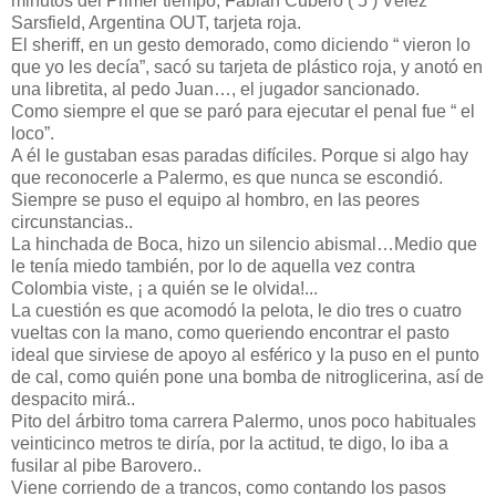
minutos del Primer tiempo, Fabián Cubero ( 5 ) Vélez
Sarsfield, Argentina OUT, tarjeta roja.
El sheriff, en un gesto demorado, como diciendo “ vieron lo
que yo les decía”, sacó su tarjeta de plástico roja, y anotó en
una libretita, al pedo Juan…, el jugador sancionado.
Como siempre el que se paró para ejecutar el penal fue “ el
loco”.
A él le gustaban esas paradas difíciles. Porque si algo hay
que reconocerle a Palermo, es que nunca se escondió.
Siempre se puso el equipo al hombro, en las peores
circunstancias..
La hinchada de Boca, hizo un silencio abismal…Medio que
le tenía miedo también, por lo de aquella vez contra
Colombia viste, ¡ a quién se le olvida!...
La cuestión es que acomodó la pelota, le dio tres o cuatro
vueltas con la mano, como queriendo encontrar el pasto
ideal que sirviese de apoyo al esférico y la puso en el punto
de cal, como quién pone una bomba de nitroglicerina, así de
despacito mirá..
Pito del árbitro toma carrera Palermo, unos poco habituales
veinticinco metros te diría, por la actitud, te digo, lo iba a
fusilar al pibe Barovero..
Viene corriendo de a trancos, como contando los pasos