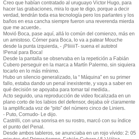
Creo que habían contratado al uruguayo Victor Hugo, para
hacer las grabaciones, mira lo que te digo, porque a decir
verdad, tendrán toda esa tecnología pero los parlantes y los
baños en esa cancha siempre fueron una reverenda mierda
que me acuerde..
Movió Boca, pase aquí, allá lo común del comienzo, más en
un amistoso. Córner para Boca, lo va a patear Mouche
desde la punta izquierda, - ¡PIiiiiiT- suena el autotrol
!Penal para Boca!
Desde la pantalla se observaba en la repetición a Fabián
Cubero perseguir en la marca a Martín Palermo, sin siquiera
tocarlo en lo más mínimo.
Hubo un silencio generalizado, la “ Máquina” en su primer
fallo, estaba dando un penal inexistente, y vaya a saber en
qué decisión se apoyaba para tomar tal medida..
Acto seguido, una reproducción de video focalizada en un
plano corto de los labios del defensor, dejaba oír claramente
la amplificada voz de “pito” del número cinco de Liniers.
- Puto, Cornudo- Le dijo.
Castrilli, con una sonrisa en su rostro, marcó con su índice
el punto del Penal.
Desde ambos tableros, se anunciaba en un rojo vívido: 2: 05