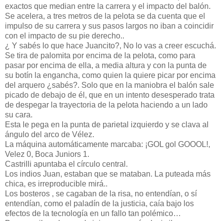
exactos que median entre la carrera y el impacto del balón.
Se acelera, a tres metros de la pelota se da cuenta que el
impulso de su carrera y sus pasos largos no iban a coincidir
con el impacto de su pie derecho..
¿ Y sabés lo que hace Juancito?, No lo vas a creer escuchá.
Se tira de palomita por encima de la pelota, como para
pasar por encima de ella, a media altura y con la punta de
su botín la engancha, como quien la quiere picar por encima
del arquero ¿sabés?. Solo que en la maniobra el balón sale
picado de debajo de él, que en un intento desesperado trata
de despegar la trayectoria de la pelota haciendo a un lado
su cara.
Esta le pega en la punta de parietal izquierdo y se clava al
ángulo del arco de Vélez.
La máquina automáticamente marcaba: ¡GOL gol GOOOL!,
Velez 0, Boca Juniors 1.
Castrilli apuntaba el círculo central.
Los indios Juan, estaban que se mataban. La puteada más
chica, es irreproducible mirá..
Los bosteros , se cagaban de la risa, no entendían, o sí
entendían, como el paladín de la justicia, caía bajo los
efectos de la tecnología en un fallo tan polémico…