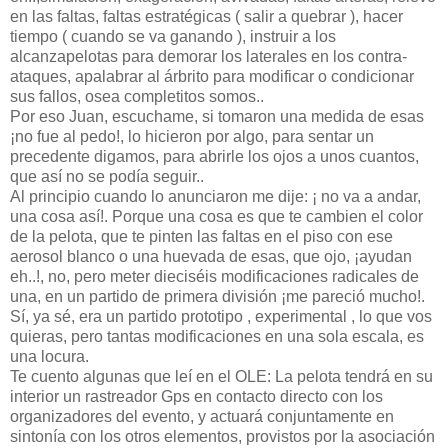
en las faltas, faltas estratégicas ( salir a quebrar ), hacer
tiempo ( cuando se va ganando ), instruir a los
alcanzapelotas para demorar los laterales en los contra-
ataques, apalabrar al árbrito para modificar o condicionar
sus fallos, osea completitos somos..
Por eso Juan, escuchame, si tomaron una medida de esas
¡no fue al pedo!, lo hicieron por algo, para sentar un
precedente digamos, para abrirle los ojos a unos cuantos,
que así no se podía seguir..
Al principio cuando lo anunciaron me dije: ¡ no va a andar,
una cosa así!. Porque una cosa es que te cambien el color
de la pelota, que te pinten las faltas en el piso con ese
aerosol blanco o una huevada de esas, que ojo, ¡ayudan
eh..!, no, pero meter dieciséis modificaciones radicales de
una, en un partido de primera división ¡me pareció mucho!.
Sí, ya sé, era un partido prototipo , experimental , lo que vos
quieras, pero tantas modificaciones en una sola escala, es
una locura.
Te cuento algunas que leí en el OLE: La pelota tendrá en su
interior un rastreador Gps en contacto directo con los
organizadores del evento, y actuará conjuntamente en
sintonía con los otros elementos, provistos por la asociación