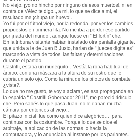
No viejo, ¡yo no hincho por ninguno de esos muertos!, ni en
contra de Vélez te digo.., a mí, lo que se dice a mí, el
resultado me ¡chupa un huevo!.
Yo fui por el fútbol viejo, por la redonda, por ver los cambios
propuestos en primera fila. No me iba a perder ese partido
por ¡nada del mundo!, aunque fuese en “ El fortín” che.
En la tribuna visitante habían instalado otra pantalla gigante,
que unida a la de Juan B Justo, harían de “ jueces digitales”,
marcando a vista de todos, las faltas y determinaciones
durante el partido.
Castrilli, estaba un muñequito…Vestía la ropa habitual de
árbitro, con una máscara a la altura de su rostro que le
cubría un solo ojo. Como la mira de los pilotos de combate
¿viste?.
Lo que no me gustó, te voy a aclarar, es esa propaganda en
la espalda “ Castrilli Gobernador 2011”, me pareció ridícula
che..Pero sabés lo que pasa Juan, no le daban mucha
cámara por entonces al viejo…
El pitazo inicial, fue como quien dice alegórico…, para
continuar con la costumbre. Porque lo que se dice el
arbitraje, la aplicación de las normas lo hacía la
computadora, y lo anunciaba al instante por los parlantes.