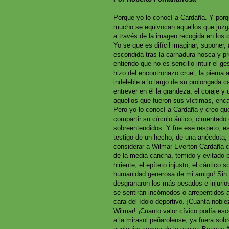
Porque yo lo conocí a Cardaña. Y porq
mucho se equivocan aquellos que juzga
a través de la imagen recogida en los
Yo se que es difícil imaginar, suponer, 
escondida tras la carnadura hosca y pr
entiendo que no es sencillo intuir el g
hizo del encontronazo cruel, la pierna 
indeleble a lo largo de su prolongada c
entrever en él la grandeza, el coraje y
aquellos que fueron sus víctimas, enca
Pero yo lo conocí a Cardaña y creo que
compartir su círculo áulico, cimentado
sobreentendidos. Y fue ese respeto, e
testigo de un hecho, de una anécdota, 
considerar a Wilmar Everton Cardaña c
de la media cancha, temido y evitado po
hiriente, el epíteto injusto, el cántico 
humanidad generosa de mi amigo! Sin 
desgranaron los más pesados e injurio
se sentirán incómodos o arrepentidos al 
cara del ídolo deportivo. ¡Cuanta nobl
Wilmar! ¡Cuanto valor cívico podía esc
a la mirasol peñarolense, ya fuera sob