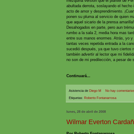
mezquina versión que el plantel de Peña
abultada derrota, soslayando el hecho i
acto de amor y desprendimiento. ¡Cuan
ponen su pluma al servicio de quien 
que aquel sicario de la prensa amarilla!
Desahogados en parte, pero aun trémul
rumbo a la sala 2, media hora mas tar
entre sus manos enormes. Atrás, yo y 
tantas veces repetida entrada a la canc
sucedió después, ya que tuvo ciertos 
también advertir al lector que mi fideli
no son de mi predilección, a pesar de s
Continuará...
Asistencia de
Diego M
No hay comentario
Etiquetas:
Roberto Fontanarrosa
lunes, 28 de abril de 2008
Wilmar Everton Cardañ
Por Roberto Fontanarrosa