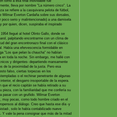
 torno a esa final inolvidable fue
amente, lleva por nombre "La número cinco". La
eza se refiere a la casquivana pelota de fútbol,
de Wilmar Everton Cardaña sobre sus dorsales,
or poco serio y malintencionado) a una damisela
 por quien, dicen, suspiraba el inspirado
954 llegué al hotel Olinto Gallo, donde se
ñarol, palpitando encontrarme con un clima de
ud del gran encontronazo final con el clásico
l. Había una efervescencia formidable en
ga "Los que pelan la chaucha" no habían
a en toda la noche. Sin embargo, me hallé con
cnicos y dirigentes- departiendo mansamente
os de la proximidad de la justa. Pero esa
sto falso, ciertas torpezas en los
templadas o el rechinar penetrante de algunas
nterior, el desgarro insoportable de la espera.
que el recio capitán se había retirado a su
u pieza, con la familiaridad que me confería su
 a pasar con un gruñido. Wilmar Everton
, muy pocas, como todo hombre criado en el
opensos al diálogo. Creo que hasta ese día -y
tad-, solo le había contabilizado nueve
. Y vale la pena consignar que más de la mitad