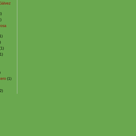
 Gálvez
3)
)
rosa
1)
)
(1)
1)
)
cero
(1)
2)