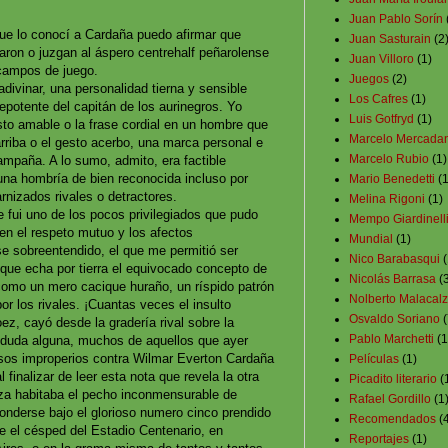
Juan Pablo Sorín
ue lo conocí a Cardaña puedo afirmar que
Juan Sasturain
(2
ron o juzgan al áspero centrehalf peñarolense
Juan Villoro
(1)
 campos de juego.
Juegos
(2)
adivinar, una personalidad tierna y sensible
Los Cafres
(1)
epotente del capitán de los aurinegros. Yo
Luis Gotfryd
(1)
esto amable o la frase cordial en un hombre que
Marcelo Mercada
arriba o el gesto acerbo, una marca personal e
Marcelo Rubio
(1)
ampaña. A lo sumo, admito, era factible
 una hombría de bien reconocida incluso por
Mario Benedetti
(1
rnizados rivales o detractores.
Melina Rigoni
(1)
 fui uno de los pocos privilegiados que pudo
Mempo Giardinell
 en el respeto mutuo y los afectos
Mundial
(1)
se sobreentendido, el que me permitió ser
Nico Barabasqui
(
que echa por tierra el equivocado concepto de
Nicolás Barrasa
(
omo un mero cacique huraño, un ríspido patrón
Nolberto Malacal
r los rivales. ¡Cuantas veces el insulto
Osvaldo Soriano
(
soez, cayó desde la gradería rival sobre la
Pablo Marchetti
(1
duda alguna, muchos de aquellos que ayer
sos improperios contra Wilmar Everton Cardaña
Películas
(1)
finalizar de leer esta nota que revela la otra
Picadito literario
(
eza habitaba el pecho inconmensurable de
Rafael Gordillo
(1
onderse bajo el glorioso numero cinco prendido
Recomendados
(
re el césped del Estadio Centenario, en
Reportajes
(1)