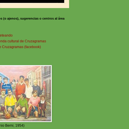
os (o ajenos), sugerencias o centros al área
beteando
genda cultural de Cruzagramas
de Cruzagramas (facebook)
nio Berni, 1954)