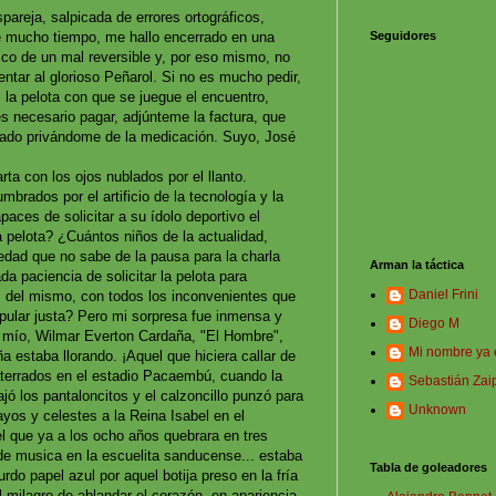
espareja, salpicada de errores ortográficos,
Seguidores
e mucho tiempo, me hallo encerrado en una
co de un mal reversible y, por eso mismo, no
entar al glorioso Peñarol. Si no es mucho pedir,
la pelota con que se juegue el encuentro,
 es necesario pagar, adjúnteme la factura, que
rado privándome de la medicación. Suyo, José
rta con los ojos nublados por el llanto.
brados por el artificio de la tecnología y la
aces de solicitar a su ídolo deportivo el
a pelota? ¿Cuántos niños de la actualidad,
edad que no sabe de la pausa para la charla
Arman la táctica
ada paciencia de solicitar la pelota para
Daniel Frini
" del mismo, con todos los inconvenientes que
pular justa? Pero mi sorpresa fue inmensa y
Diego M
nte mío, Wilmar Everton Cardaña, "El Hombre",
Mi nombre ya 
a estaba llorando. ¡Aquel que hiciera callar de
aterrados en el estadio Pacaembú, cuando la
Sebastián Zai
jó los pantaloncitos y el calzoncillo punzó para
Unknown
ayos y celestes a la Reina Isabel en el
 que ya a los ocho años quebrara en tres
 de musica en la escuelita sanducense... estaba
Tabla de goleadores
urdo papel azul por aquel botija preso en la fría
 milagro de ablandar el corazón, en apariencia