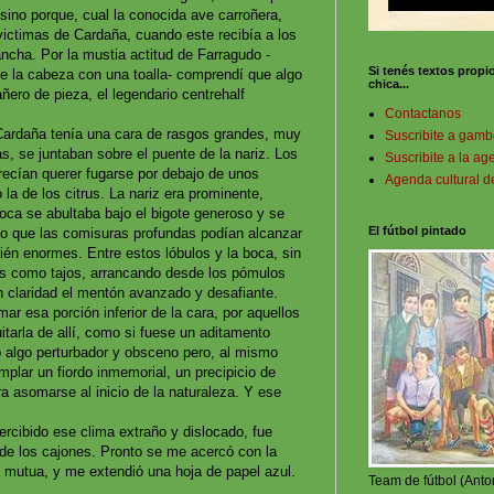
sino porque, cual la conocida ave carroñera,
 victimas de Cardaña, cuando este recibía a los
ancha. Por la mustia actitud de Farragudo -
Si tenés textos propi
se la cabeza con una toalla- comprendí que algo
chica...
ero de pieza, el legendario centrehalf
Contactanos
 Cardaña tenía una cara de rasgos grandes, muy
Suscribite a gam
, se juntaban sobre el puente de la nariz. Los
Suscribite a la a
arecían querer fugarse por debajo de unos
Agenda cultural 
la de los citrus. La nariz era prominente,
boca se abultaba bajo el bigote generoso y se
El fútbol pintado
do que las comisuras profundas podían alcanzar
bién enormes. Entre estos lóbulos y la boca, sin
s como tajos, arrancando desde los pómulos
on claridad el mentón avanzado y desafiante.
r esa porción inferior de la cara, por aquellos
uitarla de allí, como si fuese un aditamento
o algo perturbador y obsceno pero, al mismo
plar un fiordo inmemorial, un precipicio de
 asomarse al inicio de la naturaleza. Y ese
rcibido ese clima extraño y dislocado, fue
de los cajones. Pronto se me acercó con la
a mutua, y me extendió una hoja de papel azul.
Team de fútbol (Anto