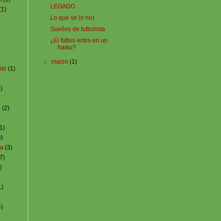
LEGADO
(1)
Lo que se (o no)
)
Sueños de futbolista
¿El fútbol entra en un
haiku?
►
marzo
(1)
nte
(1)
)
i
(2)
1)
3)
za
(3)
7)
)
1)
)
4)