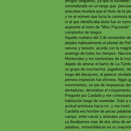
amigos tangueros, ya que lo sucedido en
inmortalizado en un tango que, precis
anécdota revelará que el titulo de la pi
y no al número que lucia la camiseta 
ni al que identificaba (este fue un rum
aspirante al trono de "Miss Paysandú" y
compositor de tangos.
Aquella mañana del 3 de noviembre de 1
alojaba habitualmente el plantel de Pe
nervios y tensión, acorde con la magnit
enemigo de todos los tiempos: Naciona
Montevideo y los tamborines de la mur
dejado de atronar el barrio de La Tumb
un grupo de muchachos -jugadores, té
luego del desayuno, al parecer olvidad
primera impresión fue efímera. Algún ge
movimientos, un par de respuestas des
dentaduras, denotaban el crispamiento i
Pregunté por Cardaña y me contestaron 
habitación luego de merendar. Subí a s
actitud amistosa hacia mí, y me invitó
Cardaña era hombre de pocas palabras
campo, entre vacas y animales poco pr
ya llevábamos mas de dos años de amis
palabras, monosilábicas en su mayoría