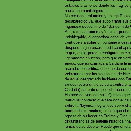
cualquier campo de la vecina Buenos A
estadios brasileños donde los frágile
a una figura mitológica !
No por nada, mi amigo y colega Pablo A
desaparecido ya, que supo firmar sus 
ingenioso seudónimo de "Banderín de 
Así, a secas, con mayúsculas, porque 
indoblegable, al deportista cabal de ve
controversia sobre un puntapié a dest
después, algún pícaro modificó el apel
lo que, en si, parecía configurar un elo
ligeramente chuecas, pero que en verd
apodo, que aproximaba a Cardaña la in
maniobra lo certifica el hecho de que
velozmente por los seguidores de Naci
de aquel desgraciado incidente con Fa
se destrozara una clavícula contra el 
Cardaña) parte de un periodismo no pro
Hombre de Neanderthal". Quisiera que 
particular contacto que tuve con el cau
sobre la "leyenda negra" que sobre é
tiempo de los hechos, pienso que el m
reposo de su hogar en Treinta y Tres, 
circunstancias de aquella histórica fin
jamás quiso develar. Puede que el rela