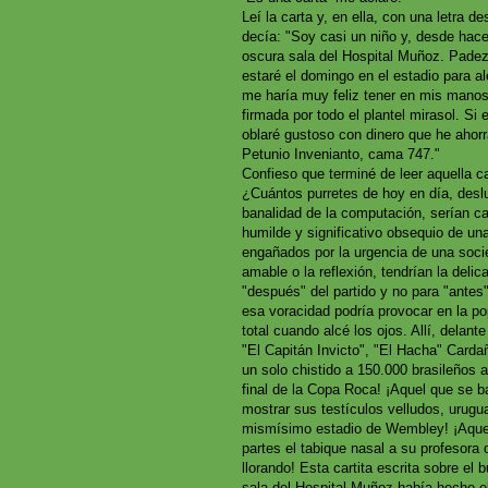
Leí la carta y, en ella, con una letra d
decía: "Soy casi un niño y, desde hac
oscura sala del Hospital Muñoz. Padez
estaré el domingo en el estadio para al
me haría muy feliz tener en mis manos 
firmada por todo el plantel mirasol. Si
oblaré gustoso con dinero que he ahor
Petunio Invenianto, cama 747."
Confieso que terminé de leer aquella ca
¿Cuántos purretes de hoy en día, deslum
banalidad de la computación, serían cap
humilde y significativo obsequio de un
engañados por la urgencia de una soci
amable o la reflexión, tendrían la delic
"después" del partido y no para "antes
esa voracidad podría provocar en la po
total cuando alcé los ojos. Allí, dela
"El Capitán Invicto", "El Hacha" Cardañ
un solo chistido a 150.000 brasileños 
final de la Copa Roca! ¡Aquel que se ba
mostrar sus testículos velludos, urugu
mismísimo estadio de Wembley! ¡Aquel
partes el tabique nasal a su profesora
llorando! Esta cartita escrita sobre el b
sala del Hospital Muñoz había hecho el