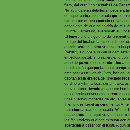
fiero, del granítico centrehalf de Peñar
No abundaré en detalles ni cederé a la 
de aquel partido memorable que terminó
historia por mí presenciada en la habi
consciente de que no saldría de mis la
"Buitre" Farragudo, austero en su voc
El lunes, al dia siguiente del encuentr
testigo del final de la historia. Espera
grande sería mi sorpresa al ver a las p
Peñarol, algunos aun con la camiseta 
el pedido postal. Y lo increíble, lo co
acuerdo previo o concertado. Uno a un
coordinación que ponían en el campo de
presionar a un juez de línea, habían l
capitán en la entrega del preciado rega
de dinero y fama fácil, serían capaces 
convocatoria, llevada a cabo por homb
conocían los devaneos en torno a contr
unas cuantas monedas de oro, antes 
Y entonces fue el sinceramiento. Ante
tanta humanidad enternecida, Wilmar 
una criatura. Lo seguí yo y luego el p
los facultativos que nos miraban con c
acertaban a pasar por el lugar. Algún pe