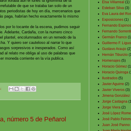
rol lloraba aun el lunes la ignominia de la
Elsa Villarreal
(1)
rrefutable de que se trataba tan solo de un
Esteban Silva
(3)
tos periodistas de hoy en día, mercenarios que
Eva Laura del Ros
más paga, habrían hecho exactamente lo mismo
Exposiciones
(1)
Fernando Espino
os por lo tocante de la escena, pudimos seguir
Fernando Sorrent
de. Adelante, Cardaña, con la numero cinco
Germán Franco
(1
el plantel, encolumnados en un remedo de la
ha. Y quiero ser cauteloso al narrar lo que
Guillermo F. Liguo
rasgos sorpresivos e inesperados. Como así
Gustavo Araujo
(2
dad al relato me obliga al uso de palabras que
Hernán Tiburzio
(
er moneda corriente en la vía publica.
Homenajes
(5)
Horacio Gómez
(1
Horacio Quiroga
(
Ilustrados
(5)
Javier Aguirre
(2)
s:
Javier Viveros
(3)
Jimena González
Jorge Castagna
(
Jorge Viera
(2)
José López Rome
a, número 5 de Peñarol
José Pablo Fein
Juan José Panno
Juan María Iroular