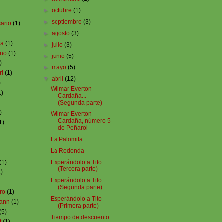
►
octubre
(1)
►
septiembre
(3)
ario
(1)
►
agosto
(3)
sa
(1)
►
julio
(3)
ino
(1)
►
junio
(5)
)
►
mayo
(5)
ri
(1)
▼
abril
(12)
)
Wilmar Everton
1)
Cardaña...
(Segunda parte)
)
Wilmar Everton
Cardaña, número 5
1)
de Peñarol
La Palomita
La Redonda
(1)
Esperándolo a Tito
(Tercera parte)
1)
Esperándolo a Tito
(Segunda parte)
ro
(1)
Esperándolo a Tito
mann
(1)
(Primera parte)
(5)
Tiempo de descuento
t
(1)