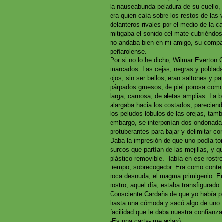
la nauseabunda peladura de su cuello, 
era quien caía sobre los restos de las
delanteros rivales por el medio de la c
mitigaba el sonido del mate cubriéndo
no andaba bien en mi amigo, su compañ
peñarolense.
Por si no lo he dicho, Wilmar Everton
marcados. Las cejas, negras y pobladas
ojos, sin ser bellos, eran saltones y p
párpados gruesos, de piel porosa como 
larga, carnosa, de aletas amplias. La 
alargaba hacia los costados, parecien
los peludos lóbulos de las orejas, tam
embargo, se interponían dos ondonada
protuberantes para bajar y delimitar c
Daba la impresión de que uno podía toma
surcos que partían de las mejillas, y q
plástico removible. Había en ese rostr
tiempo, sobrecogedor. Era como contem
roca desnuda, el magma primigenio. Era
rostro, aquel día, estaba transfigurado.
Consciente Cardaña de que yo había pe
hasta una cómoda y sacó algo de uno 
facilidad que le daba nuestra confianz
-Es una carta- me aclaró.