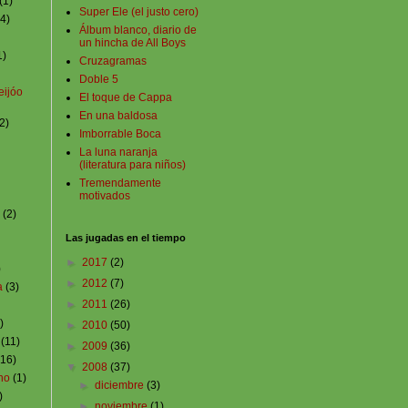
(1)
Super Ele (el justo cero)
(4)
Álbum blanco, diario de
un hincha de All Boys
1)
Cruzagramas
Doble 5
eijóo
El toque de Cappa
En una baldosa
2)
Imborrable Boca
La luna naranja
(literatura para niños)
Tremendamente
motivados
(2)
Las jugadas en el tiempo
►
2017
(2)
)
►
2012
(7)
a
(3)
►
2011
(26)
)
►
2010
(50)
(11)
►
2009
(36)
(16)
▼
2008
(37)
no
(1)
►
diciembre
(3)
)
►
noviembre
(1)