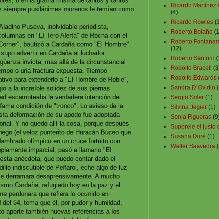
ires, o en la grama misma de tantos y tantos
Ricardo Martínez
s y siempre pusilánimes morenos le temían como
(4)
Ricardo Rowies
(
ladino Puseya, inolvidable periodista,
Roberto Bolaño
(1
columnas en "El Tero Alerta" de Rocha con el
Roberto Fontanar
Corner", bautizó a Cardaña como "El Hombre".
(12)
supo advertir en Cardaña al luchador
Roberto Santoro
(
rgüenza invicta, mas allá de la circunstancial
Rodolfo Braceli
(3
iempo o una fractura expuesta. Tiempo
Rodolfo Edwards
ativo para extenderlo a "El Hombre de Roble",
Sandra D´Ovidio
(
gio a la increíble solidez de sus piernas
ad escamoteaba la verdadera intención del
Sergio Soler
(1)
fame condición de "tronco". Lo avieso de la
Silvina Jegier
(1)
 esta deformación de su apodo fue adoptada
Sonia Figueras
(9
onal. Y no quedo allí la cosa, porque después
Supérele el justo 
nego (el veloz punterito de Huracán Buceo que
Susana Duré
(1)
alambrado olímpico en un cruce fortuito con
Walter Saavedra
(
piamente imparcial, pasó a llamarlo "El
esta anécdota, que puedo contar dado el
dillo indiscutible de Peñarol, eche algo de luz
l se derramara desaprensivamente. A mucho
ismo Cardaña, refugiado hoy en la paz y el
me perdonara que refiera lo ocurrido en
al del 54, tema que él, por pudor y humildad,
to aporte también nuevas referencias a los