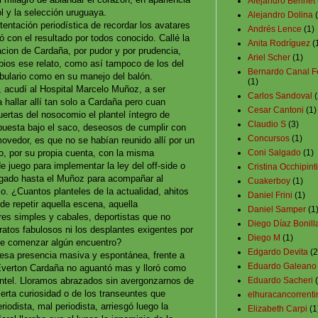
Alejandro Bennet
ol y la selección uruguaya.
Alejandro Dolina
tentación periodística de recordar los avatares
Andrés Lence
(1)
 con el resultado por todos conocido. Callé la
Anita Rodríguez
(
tacion de Cardaña, por pudor y por prudencia,
Ariel Scher
(1)
bios ese relato, como así tampoco de los del
Bernardo Canal F
abulario como en su manejo del balón.
(1)
o, acudí al Hospital Marcelo Muñoz, a ser
Carlos Sandoval
(
ba hallar allí tan solo a Cardaña pero cuan
Cesar Cantoni
(1)
uertas del nosocomio el plantel íntegro de
Claudio S
(3)
puesta bajo el saco, deseosos de cumplir con
Concursos
(1)
nmovedor, es que no se habían reunido allí por un
Coni Salgado
(1)
o, por su propia cuenta, con la misma
 juego para implementar la ley del off-side o
Cristina Occhipinti
legado hasta el Muñoz para acompañar al
Cuakerboy
(1)
lo. ¿Cuantos planteles de la actualidad, ahitos
Daniel Frini
(1)
de repetir aquella escena, aquella
Daniel Samper
(1
res simples y cabales, deportistas que no
Diego Díaz Bonill
atos fabulosos ni los desplantes exigentes por
Diego M
(1)
de comenzar algún encuentro?
Edgardo Devita
(2
 esa presencia masiva y espontánea, frente a
Eduardo Galeano
Everton Cardaña no aguantó mas y lloró como
Eduardo Sacheri
lantel. Lloramos abrazados sin avergonzarnos de
ierta curiosidad o de los transeuntes que
elhuracancorrenti
riodista, mal periodista, arriesgó luego la
Elizabeth Carpi
(1