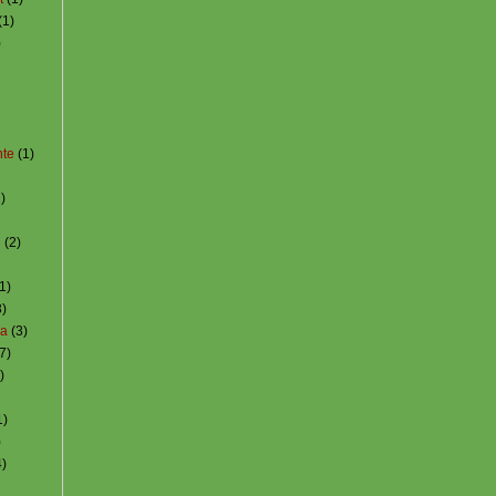
(1)
)
nte
(1)
)
i
(2)
1)
3)
za
(3)
7)
)
1)
)
4)