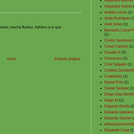
Alejandro Bennet
Alejandro Dolina
Andrés Lence
(1)
Anita Rodríguez
(
Ariel Scher
(1)
aras, mucha fluidez. Adhiero a lo que
Bernardo Canal F
(1)
Carlos Sandoval
(
Cesar Cantoni
(1)
Claudio S
(3)
Concursos
(1)
Inicio
Entrada antigua
Coni Salgado
(1)
Cristina Occhipinti
Cuakerboy
(1)
Daniel Frini
(1)
Daniel Samper
(1
Diego Díaz Bonill
Diego M
(1)
Edgardo Devita
(2
Eduardo Galeano
Eduardo Sacheri
elhuracancorrenti
Elizabeth Carpi
(1