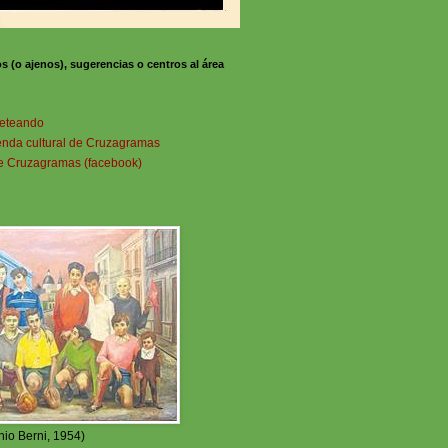
os (o ajenos), sugerencias o centros al área
beteando
genda cultural de Cruzagramas
de Cruzagramas (facebook)
nio Berni, 1954)