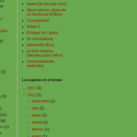
(1)
Super Ele (el justo cero)
(4)
Álbum blanco, diario de
un hincha de All Boys
1)
Cruzagramas
Doble 5
eijóo
El toque de Cappa
En una baldosa
2)
Imborrable Boca
La luna naranja
(literatura para niños)
Tremendamente
motivados
(2)
Las jugadas en el tiempo
►
2017
(2)
)
▼
2012
(7)
a
(3)
►
noviembre
(1)
►
julio
(2)
)
(11)
►
mayo
(1)
(16)
►
marzo
(1)
no
(1)
►
febrero
(1)
)
▼
enero
(1)