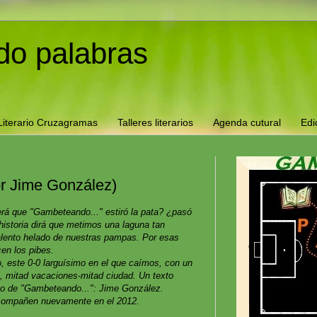
o palabras
Literario Cruzagramas
Talleres literarios
Agenda cutural
Edi
or Jime González)
rá que "Gambeteando..." estiró la pata? ¿pasó
historia dirá que metimos una laguna tan
talento helado de nuestras pampas. Por esas
cen los pibes.
o, este 0-0 larguísimo en el que caímos, con un
l, mitad vacaciones-mitad ciudad. Un texto
no de "Gambeteando...": Jime González.
compañen nuevamente en el 2012.