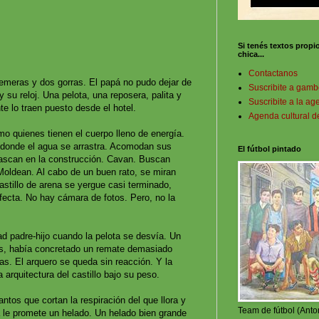
Si tenés textos propi
chica...
Contactanos
remeras y dos gorras. El papá no pudo dejar de
Suscribite a gam
 su reloj. Una pelota, una reposera, palita y
Suscribite a la a
te lo traen puesto desde el hotel.
Agenda cultural 
o quienes tienen el cuerpo lleno de energía.
a donde el agua se arrastra. Acomodan sus
El fútbol pintado
rascan en la construcción. Cavan. Buscan
Moldean. Al cabo de un buen rato, se miran
astillo de arena se yergue casi terminado,
fecta. No hay cámara de fotos. Pero, no la
ad padre-hijo cuando la pelota se desvía. Un
os, había concretado un remate demasiado
as. El arquero se queda sin reacción. Y la
 arquitectura del castillo bajo su peso.
antos que cortan la respiración del que llora y
Team de fútbol (Anto
á le promete un helado. Un helado bien grande