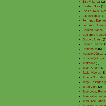
Elsa Villarreal
(1)
Esteban Silva
(3)
Eva Laura del Ros
Exposiciones
(1)
Fernando Espino
Fernando Sorrent
Germán Franco
(1
Guillermo F. Liguo
Gustavo Araujo
(2
Hernán Tiburzio
(
Homenajes
(5)
Horacio Gómez
(1
Horacio Quiroga
(
Ilustrados
(5)
Javier Aguirre
(2)
Javier Viveros
(3)
Jimena González
Jorge Castagna
(
Jorge Viera
(2)
José López Rome
José Pablo Fein
Juan José Panno
Juan María Iroular