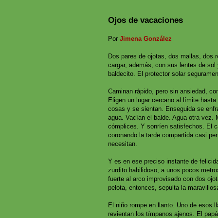
Ojos de vacaciones
Por
Jimena González
Dos pares de ojotas, dos mallas, dos 
cargar, además, con sus lentes de sol y
baldecito. El protector solar seguramen
Caminan rápido, pero sin ansiedad, com
Eligen un lugar cercano al límite hast
cosas y se sientan. Enseguida se enf
agua. Vacían el balde. Agua otra vez. 
cómplices. Y sonríen satisfechos. El c
coronando la tarde compartida casi per
necesitan.
Y es en ese preciso instante de felicid
zurdito habilidoso, a unos pocos metr
fuerte al arco improvisado con dos ojot
pelota, entonces, sepulta la maravillosa
El niño rompe en llanto. Uno de esos ll
revientan los tímpanos ajenos. El pap