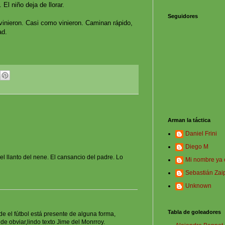
El niño deja de llorar.
Seguidores
inieron. Casi como vinieron. Caminan rápido,
ad.
Arman la táctica
Daniel Frini
Diego M
el llanto del nene. El cansancio del padre. Lo
Mi nombre ya 
Sebastián Zai
Unknown
Tabla de goleadores
e el fútbol está presente de alguna forma,
de obviar,lindo texto Jime del Monrroy.