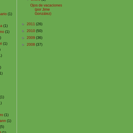
Ojos de vacaciones
(por Jime
González)
ario
(1)
►
2011
(26)
sa
(1)
►
2010
(50)
ino
(1)
)
►
2009
(36)
ri
(1)
►
2008
(37)
)
1)
)
1)
(1)
1)
ro
(1)
mann
(1)
(5)
t
(1)