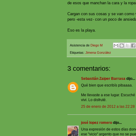
de esos que manchan la cara y la ropa. 
Cargan con sus cosas y se van como v
pero -esta vez- con un poco de ansied
Eso es la playa.
Asistencia de
Diego M
Etiquetas:
Jimena González
3 comentarios:
Sebastián Zaiper Barrasa
dijo...
Qué bien que escribís pibaaaa.
Me llevaste a ese lugar. Escuché 
vivi. Lo disfruté.
25 de enero de 2012 a las 22:28
josé lopez romero
dijo...
Una expresión de estos días dond
ese "vicio" argento que no se pue