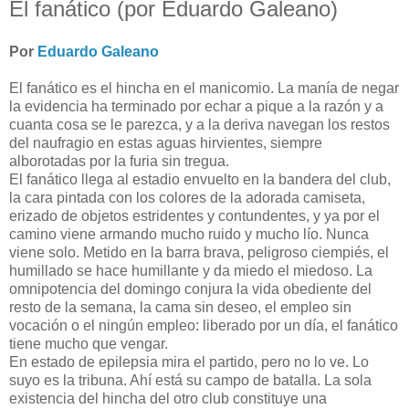
El fanático (por Eduardo Galeano)
Por
Eduardo Galeano
El fanático es el hincha en el manicomio. La manía de negar
la evidencia ha terminado por echar a pique a la razón y a
cuanta cosa se le parezca, y a la deriva navegan los restos
del naufragio en estas aguas hirvientes, siempre
alborotadas por la furia sin tregua.
El fanático llega al estadio envuelto en la bandera del club,
la cara pintada con los colores de la adorada camiseta,
erizado de objetos estridentes y contundentes, y ya por el
camino viene armando mucho ruido y mucho lío. Nunca
viene solo. Metido en la barra brava, peligroso ciempiés, el
humillado se hace humillante y da miedo el miedoso. La
omnipotencia del domingo conjura la vida obediente del
resto de la semana, la cama sin deseo, el empleo sin
vocación o el ningún empleo: liberado por un día, el fanático
tiene mucho que vengar.
En estado de epilepsia mira el partido, pero no lo ve. Lo
suyo es la tribuna. Ahí está su campo de batalla. La sola
existencia del hincha del otro club constituye una