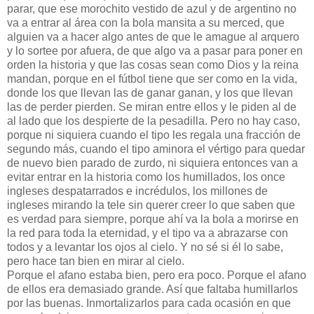
parar, que ese morochito vestido de azul y de argentino no
va a entrar al área con la bola mansita a su merced, que
alguien va a hacer algo antes de que le amague al arquero
y lo sortee por afuera, de que algo va a pasar para poner en
orden la historia y que las cosas sean como Dios y la reina
mandan, porque en el fútbol tiene que ser como en la vida,
donde los que llevan las de ganar ganan, y los que llevan
las de perder pierden. Se miran entre ellos y le piden al de
al lado que los despierte de la pesadilla. Pero no hay caso,
porque ni siquiera cuando el tipo les regala una fracción de
segundo más, cuando el tipo aminora el vértigo para quedar
de nuevo bien parado de zurdo, ni siquiera entonces van a
evitar entrar en la historia como los humillados, los once
ingleses despatarrados e incrédulos, los millones de
ingleses mirando la tele sin querer creer lo que saben que
es verdad para siempre, porque ahí va la bola a morirse en
la red para toda la eternidad, y el tipo va a abrazarse con
todos y a levantar los ojos al cielo. Y no sé si él lo sabe,
pero hace tan bien en mirar al cielo.
Porque el afano estaba bien, pero era poco. Porque el afano
de ellos era demasiado grande. Así que faltaba humillarlos
por las buenas. Inmortalizarlos para cada ocasión en que