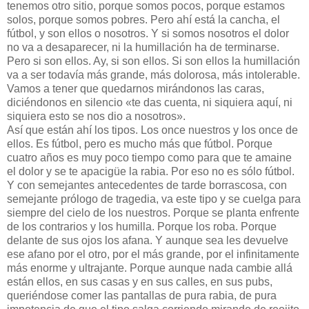
tenemos otro sitio, porque somos pocos, porque estamos
solos, porque somos pobres. Pero ahí está la cancha, el
fútbol, y son ellos o nosotros. Y si somos nosotros el dolor
no va a desaparecer, ni la humillación ha de terminarse.
Pero si son ellos. Ay, si son ellos. Si son ellos la humillación
va a ser todavía más grande, más dolorosa, más intolerable.
Vamos a tener que quedarnos mirándonos las caras,
diciéndonos en silencio «te das cuenta, ni siquiera aquí, ni
siquiera esto se nos dio a nosotros».
Así que están ahí los tipos. Los once nuestros y los once de
ellos. Es fútbol, pero es mucho más que fútbol. Porque
cuatro años es muy poco tiempo como para que te amaine
el dolor y se te apacigüe la rabia. Por eso no es sólo fútbol.
Y con semejantes antecedentes de tarde borrascosa, con
semejante prólogo de tragedia, va este tipo y se cuelga para
siempre del cielo de los nuestros. Porque se planta enfrente
de los contrarios y los humilla. Porque los roba. Porque
delante de sus ojos los afana. Y aunque sea les devuelve
ese afano por el otro, por el más grande, por el infinitamente
más enorme y ultrajante. Porque aunque nada cambie allá
están ellos, en sus casas y en sus calles, en sus pubs,
queriéndose comer las pantallas de pura rabia, de pura