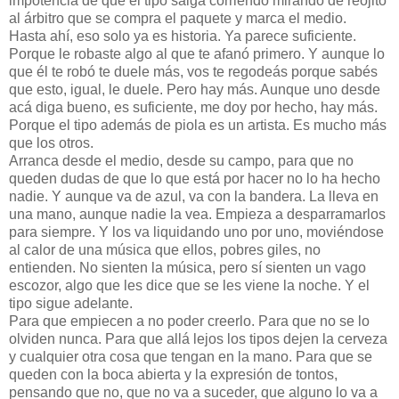
impotencia de que el tipo salga corriendo mirando de reojito
al árbitro que se compra el paquete y marca el medio.
Hasta ahí, eso solo ya es historia. Ya parece suficiente.
Porque le robaste algo al que te afanó primero. Y aunque lo
que él te robó te duele más, vos te regodeás porque sabés
que esto, igual, le duele. Pero hay más. Aunque uno desde
acá diga bueno, es suficiente, me doy por hecho, hay más.
Porque el tipo además de piola es un artista. Es mucho más
que los otros.
Arranca desde el medio, desde su campo, para que no
queden dudas de que lo que está por hacer no lo ha hecho
nadie. Y aunque va de azul, va con la bandera. La lleva en
una mano, aunque nadie la vea. Empieza a desparramarlos
para siempre. Y los va liquidando uno por uno, moviéndose
al calor de una música que ellos, pobres giles, no
entienden. No sienten la música, pero sí sienten un vago
escozor, algo que les dice que se les viene la noche. Y el
tipo sigue adelante.
Para que empiecen a no poder creerlo. Para que no se lo
olviden nunca. Para que allá lejos los tipos dejen la cerveza
y cualquier otra cosa que tengan en la mano. Para que se
queden con la boca abierta y la expresión de tontos,
pensando que no, que no va a suceder, que alguno lo va a